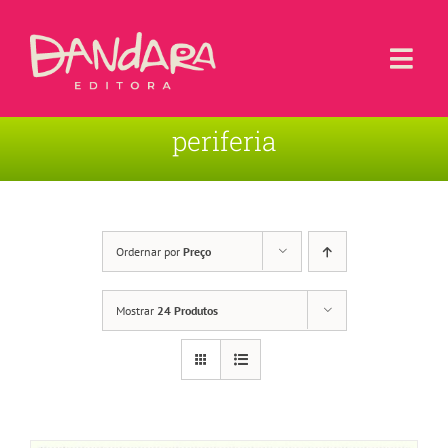
Ir
para
o
Togg
conteúdo
Navi
periferia
Livros
Blog
Contato
Ordernar por
Preço
Sobre a Editora
Mostrar
24 Produtos
Área de Usuário
Carrinho