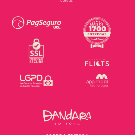
boleto.