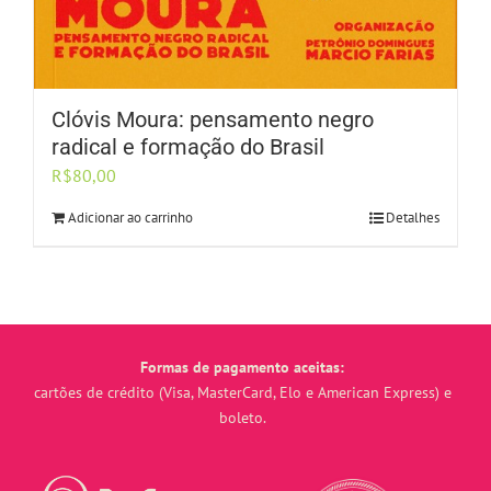
Clóvis Moura: pensamento negro
radical e formação do Brasil
R$
80,00
Adicionar ao carrinho
Detalhes
Formas de pagamento aceitas:
cartões de crédito (Visa, MasterCard, Elo e American Express) e
boleto.