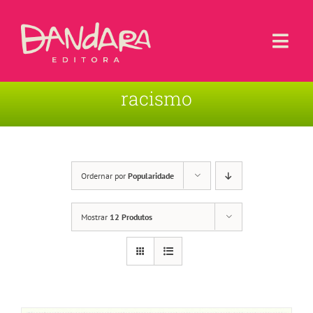
Ir
para
o
Togg
conteúdo
Navi
racismo
Livros
Blog
Contato
Ordernar por
Popularidade
Sobre a Editora
Mostrar
12 Produtos
Área de Usuário
Carrinho