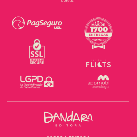
boleto.