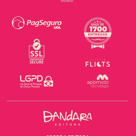
boleto.