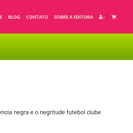
S
BLOG
CONTATO
SOBRE A EDITORA
ncia negra e o negritude futebol clube