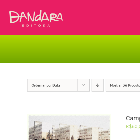
Ir
para
o
conteúdo
Ordernar por
Data
Mostrar
36 Produt
Camp
R$
60,