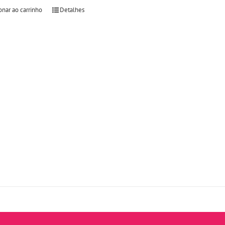
onar ao carrinho
Detalhes