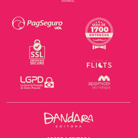
boleto.