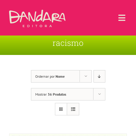
Ir
para
o
Togg
conteúdo
Navi
racismo
Livros
Blog
Contato
Ordernar por
Nome
Sobre a Editora
Mostrar
36 Produtos
Área de Usuário
Carrinho