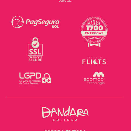
boleto.