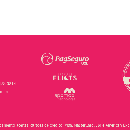
478 0814
om.br
amento aceitas: cartões de crédito (Visa, MasterCard, Elo e American Expr