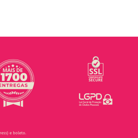
ess) e boleto.