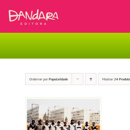
Ir
para
o
conteúdo
Ordernar por
Popularidade
Mostrar
24 Produt