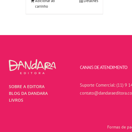
Adicionar ao
Detalhes
carrinho
CANAIS DE ATENDIMENTO
Suporte Comercial:
(11) 9 1
SOBRE A EDITORA
contato@dandaraeditora.c
BLOG DA DANDARA
LIVROS
Formas de pag