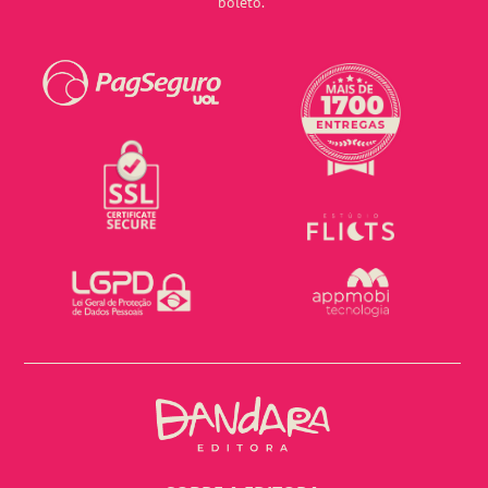
boleto.