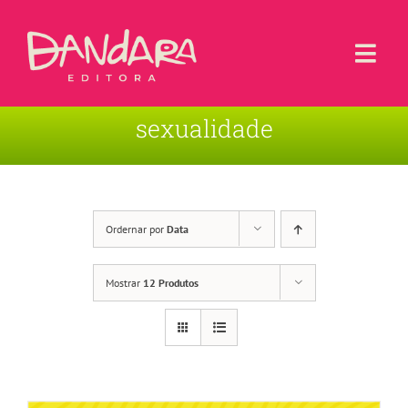
Ir
para
o
Togg
conteúdo
Navi
sexualidade
Livros
Blog
Contato
Ordernar por
Data
Sobre a Editora
Mostrar
12 Produtos
Área de Usuário
Carrinho