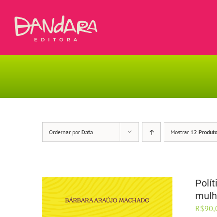
Ir
para
o
conteúdo
Ordernar por
Data
Mostrar
12 Produt
Polí
mulh
R$
90,