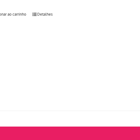
onar ao carrinho
Detalhes