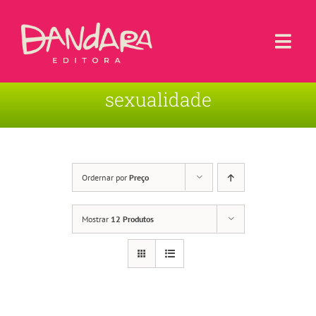
Ir
para
o
Togg
conteúdo
Navi
sexualidade
Livros
Blog
Contato
Ordernar por
Preço
Sobre a Editora
Mostrar
12 Produtos
Área de Usuário
Carrinho