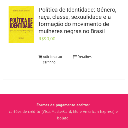
Política de Identidade: Gênero,
raça, classe, sexualidade e a
formação do movimento de
mulheres negras no Brasil
R$
90,00
Adicionar ao
Detalhes
carrinho
Formas de pagamento aceitas:
cartões de crédito (Visa, MasterCard, Elo e American Express) e
boleto.