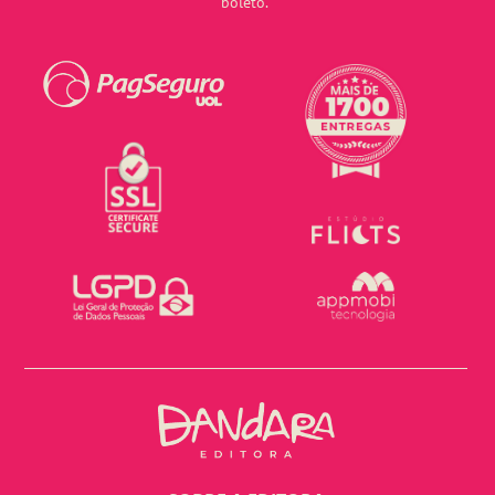
boleto.