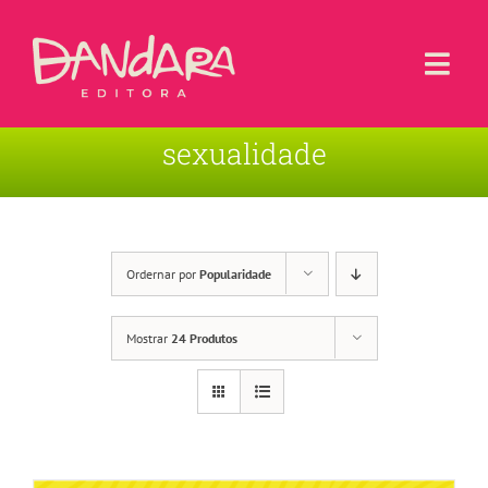
Ir
para
o
Togg
conteúdo
Navi
sexualidade
Livros
Blog
Contato
Ordernar por
Popularidade
Sobre a Editora
Mostrar
24 Produtos
Área de Usuário
Carrinho