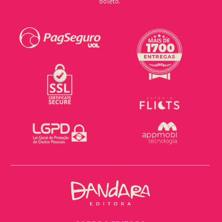
boleto.