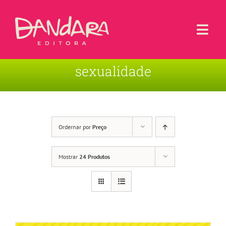
Ir
para
o
Togg
conteúdo
Navi
sexualidade
Livros
Blog
Contato
Ordernar por
Preço
Sobre a Editora
Mostrar
24 Produtos
Área de Usuário
Carrinho