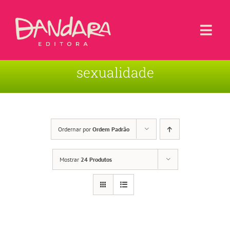
Ir
para
o
Togg
conteúdo
Navi
sexualidade
Livros
Blog
Contato
Ordernar por
Ordem Padrão
Sobre a Editora
Mostrar
24 Produtos
Área de Usuário
Carrinho