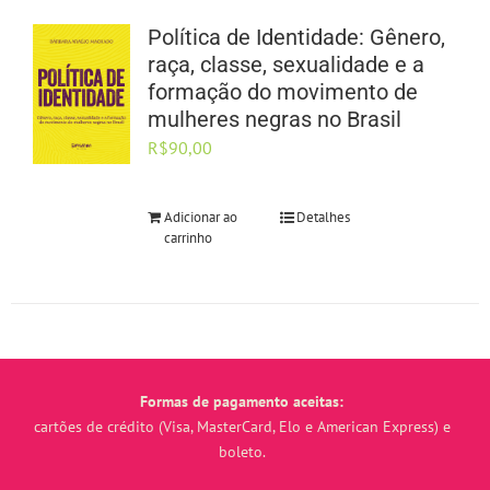
Política de Identidade: Gênero,
raça, classe, sexualidade e a
formação do movimento de
mulheres negras no Brasil
R$
90,00
Adicionar ao
Detalhes
carrinho
Formas de pagamento aceitas:
cartões de crédito (Visa, MasterCard, Elo e American Express) e
boleto.