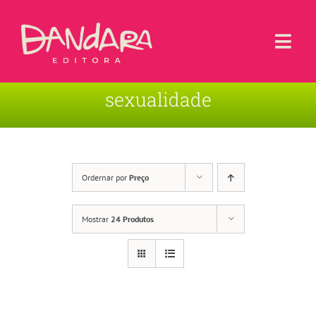
Ir
para
o
Togg
conteúdo
Navi
sexualidade
Livros
Blog
Contato
Ordernar por
Preço
Sobre a Editora
Mostrar
24 Produtos
Área de Usuário
Carrinho