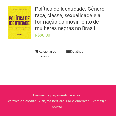
Política de Identidade: Gênero,
raça, classe, sexualidade e a
formação do movimento de
mulheres negras no Brasil
R$
90,00
Adicionar ao
Detalhes
carrinho
Formas de pagamento aceitas:
cartões de crédito (Visa, MasterCard, Elo e American Express) e
boleto.