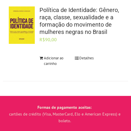
Política de Identidade: Gênero,
raça, classe, sexualidade e a
formação do movimento de
mulheres negras no Brasil
R$
90,00
Adicionar ao
Detalhes
carrinho
Formas de pagamento aceitas:
cartões de crédito (Visa, MasterCard, Elo e American Express) e
boleto.