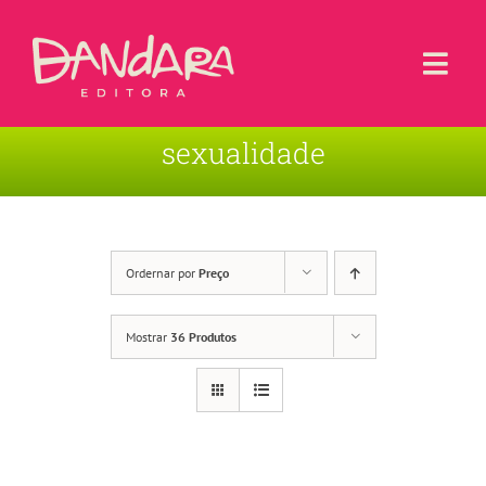
Ir
para
o
Togg
conteúdo
Navi
sexualidade
Livros
Blog
Contato
Ordernar por
Preço
Sobre a Editora
Mostrar
36 Produtos
Área de Usuário
Carrinho