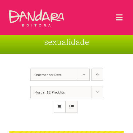
Ir
para
o
Togg
conteúdo
Navi
sexualidade
Livros
Blog
Contato
Ordernar por
Data
Sobre a Editora
Mostrar
12 Produtos
Área de Usuário
Carrinho