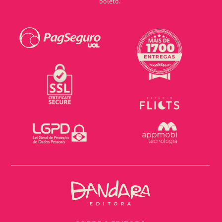
boleto.