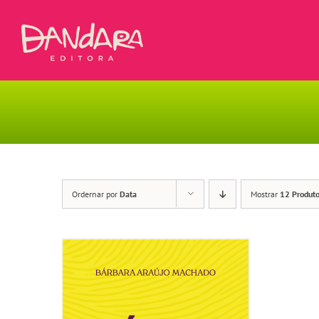
Ir
para
o
conteúdo
Ordernar por
Data
Mostrar
12 Produt