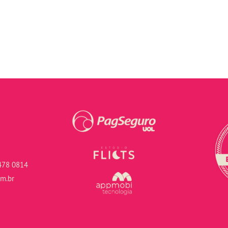
478 0814
om.br