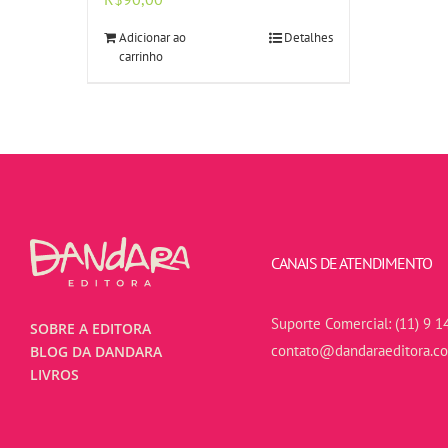
Adicionar ao
Detalhes
carrinho
CANAIS DE ATENDIMENTO
Suporte Comercial:
(11) 9 1
SOBRE A EDITORA
contato@dandaraeditora.c
BLOG DA DANDARA
LIVROS