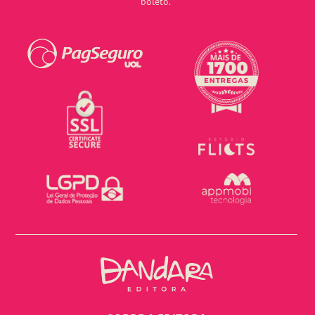
boleto.