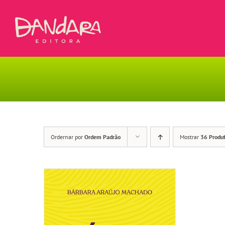
Ir
para
o
conteúdo
Ordernar por
Ordem Padrão
Mostrar
36 Produ