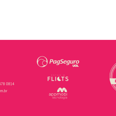
478 0814
om.br