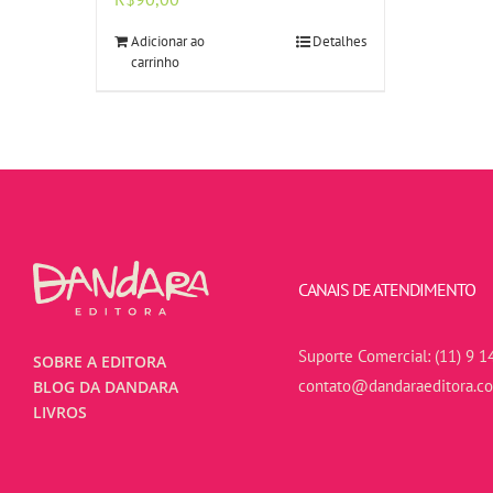
Adicionar ao
Detalhes
carrinho
CANAIS DE ATENDIMENTO
Suporte Comercial:
(11) 9 1
SOBRE A EDITORA
contato@dandaraeditora.c
BLOG DA DANDARA
LIVROS