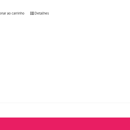
onar ao carrinho
Detalhes