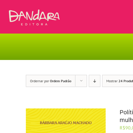
Ir
para
o
conteúdo
Ordernar por
Ordem Padrão
Mostrar
24 Produ
Polí
mulh
R$
90,