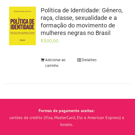
Política de Identidade: Gênero,
raça, classe, sexualidade e a
formação do movimento de
mulheres negras no Brasil
R$
90,00
Adicionar ao
Detalhes
carrinho
Formas de pagamento aceitas:
cartões de crédito (Visa, MasterCard, Elo e American Express) e
boleto.