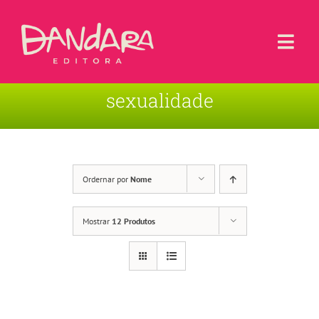
Ir
para
o
Togg
conteúdo
Navi
sexualidade
Livros
Blog
Contato
Ordernar por
Nome
Sobre a Editora
Mostrar
12 Produtos
Área de Usuário
Carrinho