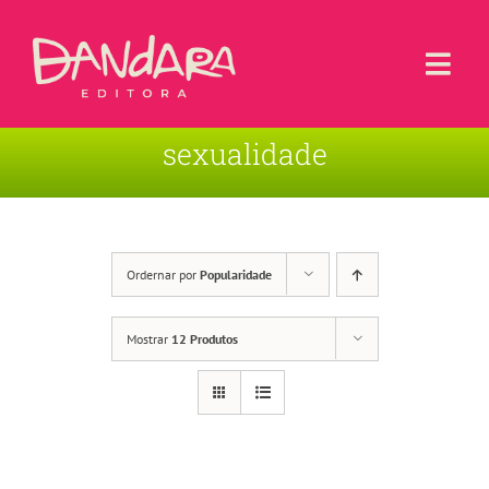
Ir
para
o
Togg
conteúdo
Navi
sexualidade
Livros
Blog
Contato
Ordernar por
Popularidade
Sobre a Editora
Mostrar
12 Produtos
Área de Usuário
Carrinho