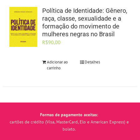
Política de Identidade: Gênero,
raça, classe, sexualidade e a
formação do movimento de
mulheres negras no Brasil
R$
90,00
Adicionar ao
Detalhes
carrinho
Formas de pagamento aceitas:
cartões de crédito (Visa, MasterCard, Elo e American Express) e
boleto.