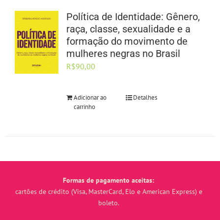
Política de Identidade: Gênero,
raça, classe, sexualidade e a
formação do movimento de
mulheres negras no Brasil
R$
90,00
Adicionar ao
Detalhes
carrinho
Formas de pagamento aceitas:
cartões de crédito (Visa, MasterCard, Elo e American Express) e
boleto.