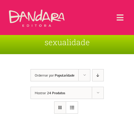
Ir
para
o
Togg
conteúdo
Navi
sexualidade
Livros
Blog
Contato
Ordernar por
Popularidade
Sobre a Editora
Mostrar
24 Produtos
Área de Usuário
Carrinho