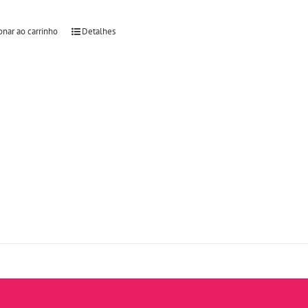
onar ao carrinho
Detalhes