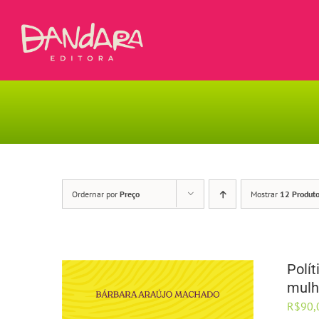
Ir
para
o
conteúdo
Ordernar por
Preço
Mostrar
12 Produt
Polí
mulh
R$
90,