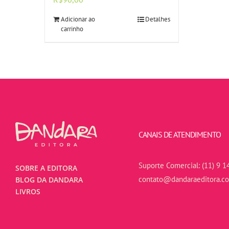
Adicionar ao
Detalhes
carrinho
CANAIS DE ATENDIMENTO
Suporte Comercial:
(11) 9 1
SOBRE A EDITORA
contato@dandaraeditora.c
BLOG DA DANDARA
LIVROS