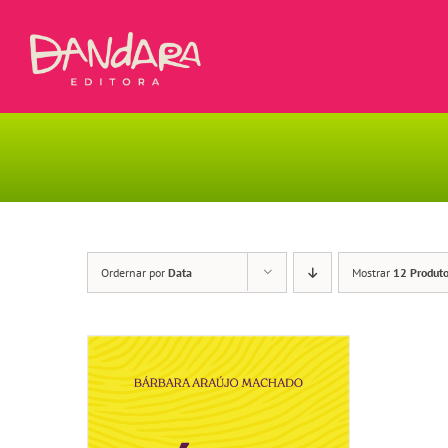
Ir
para
o
conteúdo
Ordernar por
Data
Mostrar
12 Produt