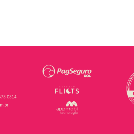
478 0814
om.br