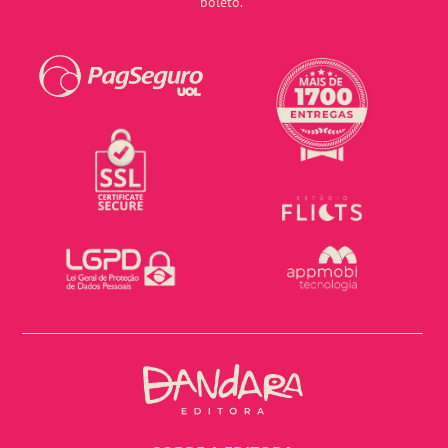
boleto.