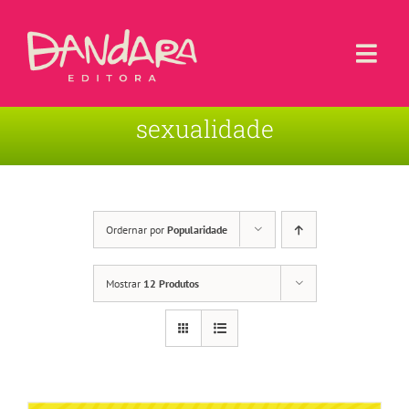
Ir
para
o
Togg
conteúdo
Navi
sexualidade
Livros
Blog
Contato
Ordernar por
Popularidade
Sobre a Editora
Mostrar
12 Produtos
Área de Usuário
Carrinho