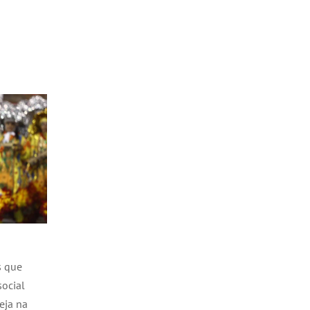
s que
social
eja na