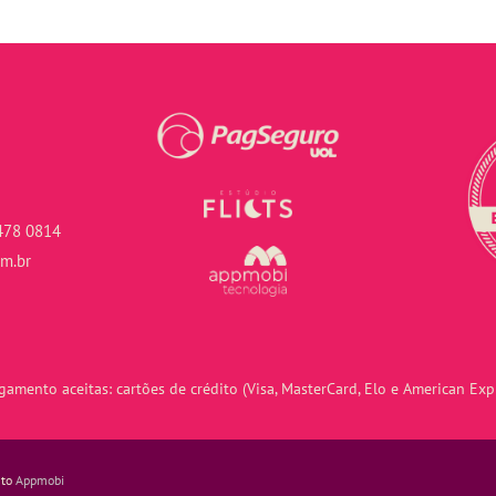
478 0814
om.br
amento aceitas: cartões de crédito (Visa, MasterCard, Elo e American Expr
nto
Appmobi