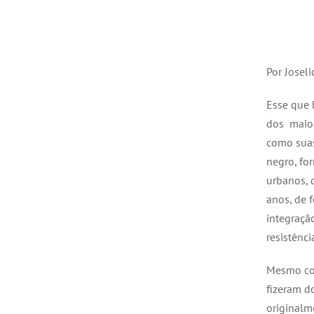
Por Joseli
Esse que
dos maior
como suas
negro, fo
urbanos, 
anos, de 
integraçã
resistênci
Mesmo com
fizeram d
originalm