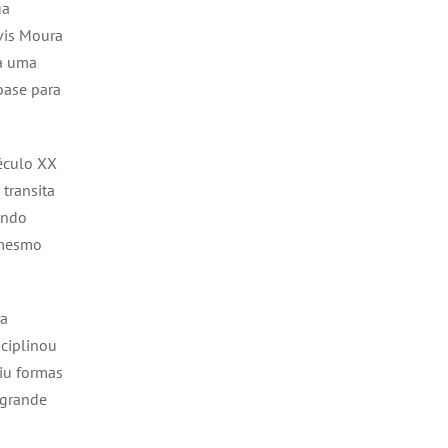
ua
óvis Moura
ra uma
base para
século XX
transita
endo
e mesmo
ra
sciplinou
uiu formas
 grande