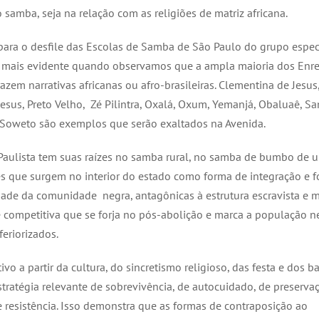
o samba, seja na relação com as religiões de matriz africana.
ara o desfile das Escolas de Samba de São Paulo do grupo especi
a mais evidente quando observamos que a ampla maioria dos Enr
zem narrativas africanas ou afro-brasileiras. Clementina de Jesus
Jesus, Preto Velho, Zé Pilintra, Oxalá, Oxum, Yemanjá, Obaluaê, Sa
Soweto são exemplos que serão exaltados na Avenida.
aulista tem suas raízes no samba rural, no samba de bumbo de 
s que surgem no interior do estado como forma de integração e 
dade da comunidade negra, antagônicas à estrutura escravista e
 competitiva que se forja no pós-abolição e marca a população 
feriorizados.
ivo a partir da cultura, do sincretismo religioso, das festa e dos 
stratégia relevante de sobrevivência, de autocuidado, de preservaç
resistência. Isso demonstra que as formas de contraposição ao