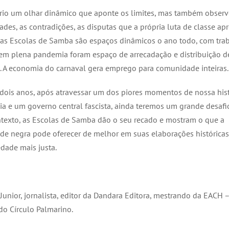
rio um olhar dinâmico que aponte os limites, mas também observ
ades, as contradições, as disputas que a própria luta de classe apr
as Escolas de Samba são espaços dinâmicos o ano todo, com tra
e em plena pandemia foram espaço de arrecadação e distribuição d
. A economia do carnaval gera emprego para comunidade inteiras.
dois anos, após atravessar um dos piores momentos de nossa his
a e um governo central fascista, ainda teremos um grande desafio 
texto, as Escolas de Samba dão o seu recado e mostram o que a
e negra pode oferecer de melhor em suas elaborações históricas
dade mais justa.
 Junior, jornalista, editor da Dandara Editora, mestrando da EACH 
 do Círculo Palmarino.