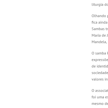
liturgia d
Olhando p
fica aind
Sambas tra
Maria de 
Mandela, 
O samba P
expressõe
de identi
sociedade
valores in
O associat
foi uma e
mesmo de 