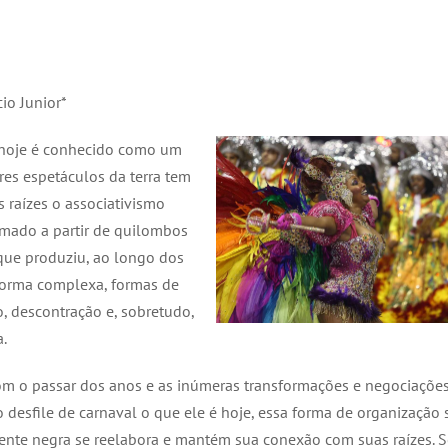
cio Junior*
 hoje é conhecido como um
es espetáculos da terra tem
 raízes o associativismo
rmado a partir de quilombos
que produziu, ao longo dos
forma complexa, formas de
o, descontração e, sobretudo,
a.
 o passar dos anos e as inúmeras transformações e negociaçõe
o desfile de carnaval o que ele é hoje, essa forma de organização 
ente negra se reelabora e mantém sua conexão com suas raízes. S