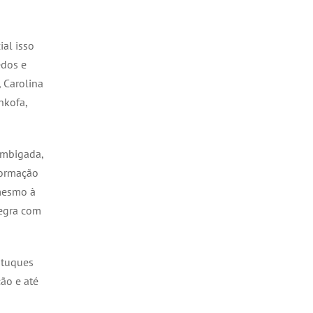
al isso
edos e
, Carolina
nkofa,
umbigada,
formação
 mesmo à
negra com
batuques
ão e até