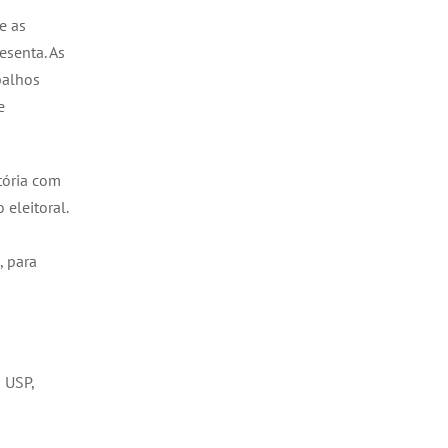
e as
esenta. As
balhos
e
tória com
eleitoral.
, para
– USP,