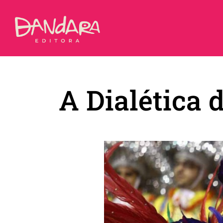
Ir
para
o
conteúdo
A Dialética 