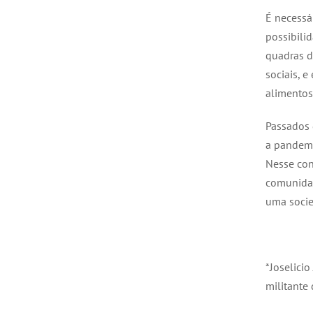
É necessá
possibilid
quadras d
sociais, 
alimentos
Passados 
a pandemi
Nesse con
comunidad
uma socie
*Joselicio
militante