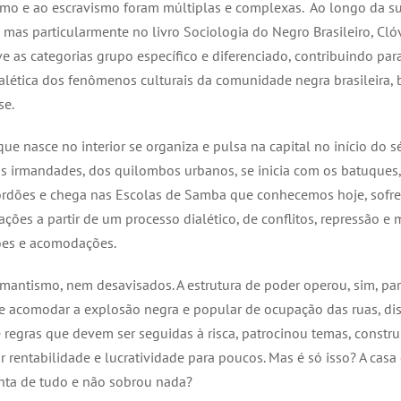
smo e ao escravismo foram múltiplas e complexas. Ao longo da s
 mas particularmente no livro Sociologia do Negro Brasileiro, Cl
e as categorias grupo específico e diferenciado, contribuindo pa
ialética dos fenômenos culturais da comunidade negra brasileira, 
se.
ue nasce no interior se organiza e pulsa na capital no início do 
das irmandades, dos quilombos urbanos, se inicia com os batuques, 
ordões e chega nas Escolas de Samba que conhecemos hoje, sofr
ações a partir de um processo dialético, de conflitos, repressão 
ões e acomodações.
mantismo, nem desavisados. A estrutura de poder operou, sim, pa
 e acomodar a explosão negra e popular de ocupação das ruas, di
de regras que devem ser seguidas à risca, patrocinou temas, constr
r rentabilidade e lucratividade para poucos. Mas é só isso? A casa
ta de tudo e não sobrou nada?