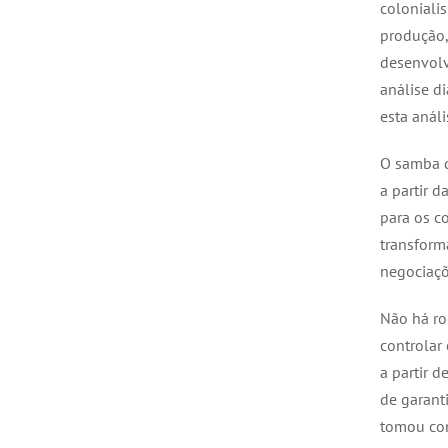
coloniali
produção,
desenvolv
análise d
esta análi
O samba q
a partir 
para os c
transform
negociaç
Não há ro
controlar
a partir 
de garanti
tomou con