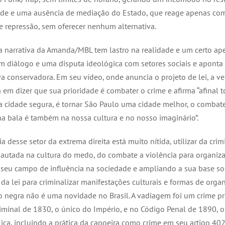
e e uma ausência de mediação do Estado, que reage apenas co
 e repressão, sem oferecer nenhum alternativa.
 a narrativa da Amanda/MBL tem lastro na realidade e um certo ap
m diálogo e uma disputa ideológica com setores sociais e aponta
va conservadora. Em seu vídeo, onde anuncia o projeto de lei, a v
 em dizer que sua prioridade é combater o crime e afirma “afinal 
 cidade segura, é tornar São Paulo uma cidade melhor, o combat
na bala é também na nossa cultura e no nosso imaginário”.
ia desse setor da extrema direita está muito nítida, utilizar da cri
pautada na cultura do medo, do combate a violência para organiza
 seu campo de influência na sociedade e ampliando a sua base soc
 da lei para criminalizar manifestações culturais e formas de orga
 negra não é uma novidade no Brasil. A vadiagem foi um crime pr
iminal de 1830, o único do Império, e no Código Penal de 1890, o
ica, incluindo a prática da capoeira como crime em seu artigo 40