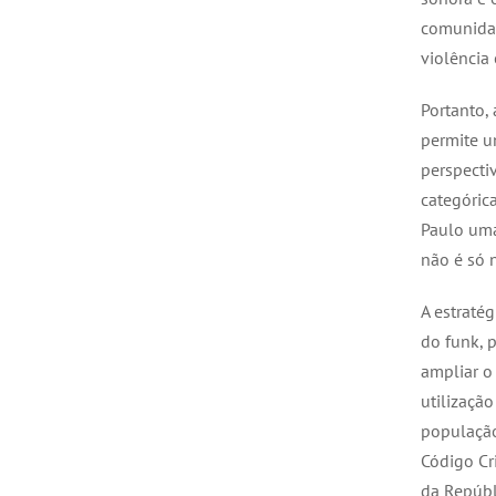
comunidad
violência
Portanto,
permite u
perspecti
categórica
Paulo uma
não é só 
A estratég
do funk, 
ampliar o
utilização
população
Código Cr
da Repúbl