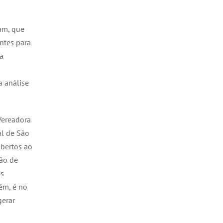
am, que
ntes para
 a
a análise
Vereadora
al de São
abertos ao
são de
as
ém, é no
gerar