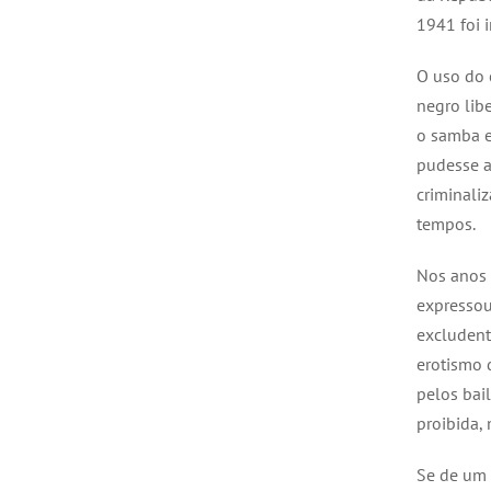
1941 foi 
O uso do 
negro libe
o samba e
pudesse a
criminali
tempos.
Nos anos 
expressou
excludent
erotismo d
pelos bai
proibida,
Se de um 