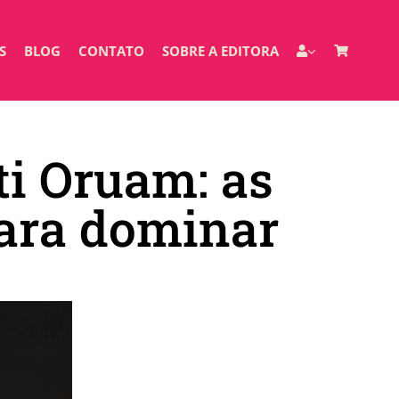
S
BLOG
CONTATO
SOBRE A EDITORA
ti Oruam: as
para dominar