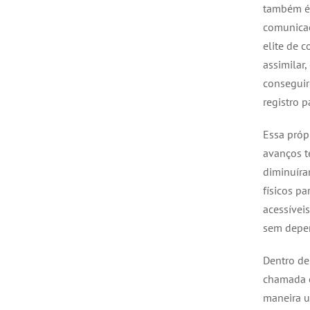
também é 
comunicaç
elite de 
assimilar
conseguir
registro 
Essa próp
avanços t
diminuíra
físicos pa
acessíveis
sem depen
Dentro de
chamada c
maneira u