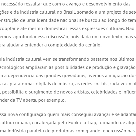
necessário ressaltar que com o avanço e desenvolvimento das
ões e da indústria cultural no Brasil, somado a um projeto de set
construção de uma identidade nacional se buscou ao longo do te
, cooptar e até mesmo domesticar essas expressões culturais. Não
emos aprofundar essa discussão, pois daria um novo texto, mas 
para ajudar a entender a complexidade do cenário.
ria indústria cultural vem se transformando bastante nos últimos 
ecnológicos ampliaram as possibilidades de produção e gravação
m a dependência das grandes gravadoras, tivemos a migração dos
ra as plataformas digitais de música, as redes sociais, cada vez ma
, possibilita o surgimento de novos artistas, celebridades e influe
der da TV aberta, por exemplo.
ssa nova configuração quem mais conseguiu avançar e se adaptar
ultura urbana, encabeçada pelo Funk e o Trap, formando de alg
ma indústria paralela de produtoras com grande repercussão nas