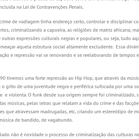
incluída na Lei de Contravenções Penais.
crime de vadiagem tinha endereço certo, controlar e disciplinar c
rtos, criminalizando a capoeira, as religiões de matriz africana, ma
 outras expressões culturais negras e populares, ou seja, tudo aq
meaçar aquela estrutura social altamente excludente. Essa dinâm
zação e repressão vai se renovando e se reelaborando de tempos 
90 tivemos uma forte repressão ao Hip Hop, que através da músic
 o grito de uma juventude negra e periférica sufocada por uma s
e e violenta. O funk desde sua origem sempre foi criminalizado, s
as músicas, pelas letras que relatam a vida do crime e das facções
les que atravessam madrugadas, etc, criando um estereótipo de m
 música de bandido, de vagabundo.
lado não é novidade o processo de criminalização das culturas ne