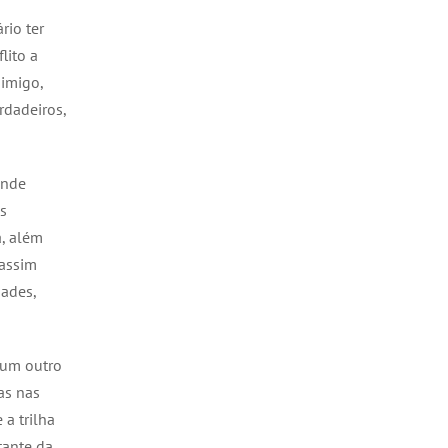
rio ter
lito a
nimigo,
rdadeiros,
ande
s
a, além
 assim
dades,
 um outro
as nas
a trilha
tante da