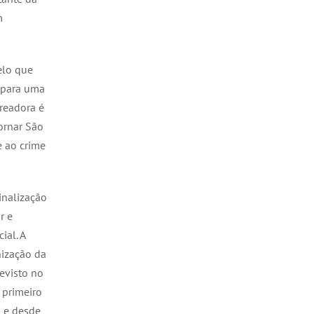
m
elo que
 para uma
ereadora é
tornar São
e ao crime
minalização
r e
ial. A
nização da
evisto no
 primeiro
2 e desde