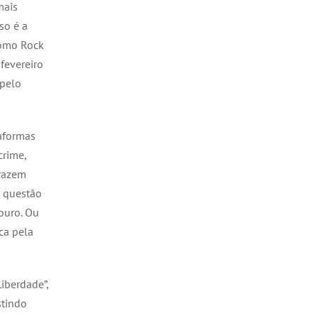
mais
so é a
como Rock
fevereiro
 pelo
aformas
crime,
trazem
m questão
ouro. Ou
ca pela
iberdade”,
stindo