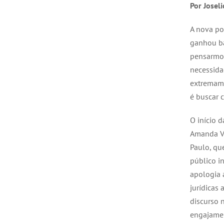
Por Joseli
A nova po
ganhou ba
pensarmos
necessida
extremame
é buscar 
O início 
Amanda Ve
Paulo, qu
público i
apologia 
jurídicas
discurso 
engajame