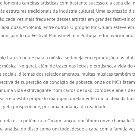
ue fomenta carreiras artísticas com bastante sucesso e a cada dia 
às estruturas tradicionais da indústria cultural. Uma expressão dis
ção cada vez mais frequente desses artistas em grandes festivais 
ollapalooza, AfroPunk, entre outros. O próprio Mc Oruam esteve em 
articipando do
Festival Mainstreet
em Portugal e foi ovacionado
nk/Trap só perde para a música sertaneja em reprodução nas plat
e música. No geral, além de trazer nas letras o erotismo, a vida do 
 sociais, dilemas dos relacionamentos, muitas músicas também 
ectiva de superação da condição de pobreza, onde os MC’s faze
ar uma vida extravagante com carros de luxo, cordões e aneis de 
úsica e o estilo proposto dialogam diretamente com a ideia da bus
, pela prosperidade, por uma mudança da realidade.
 toda essa polêmica o Oruam lançou um álbum novo chamado “L
ma análise do disco como um todo, desde a capa com a família ve