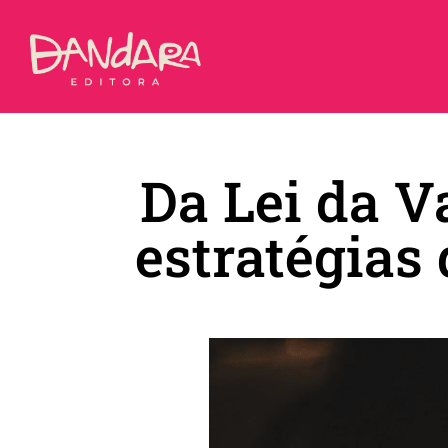
Ir
para
o
conteúdo
Da Lei da V
estratégias