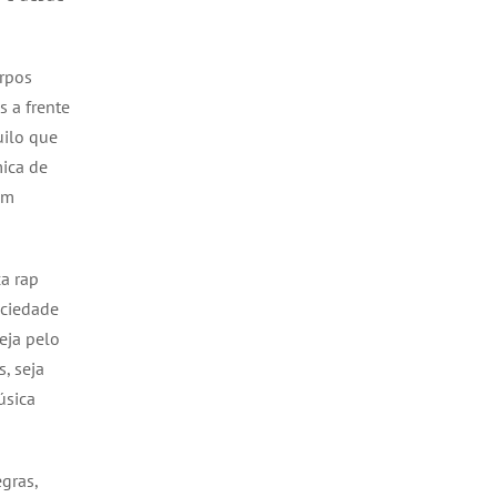
orpos
s a frente
uilo que
ica de
em
a rap
ociedade
eja pelo
, seja
úsica
gras,