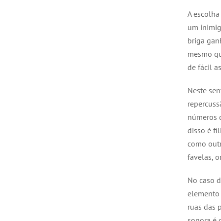
A escolha
um inimig
briga gan
mesmo que
de fácil 
Neste sen
repercuss
números d
disso é f
como outr
favelas, 
No caso d
elemento 
ruas das 
sonora é 