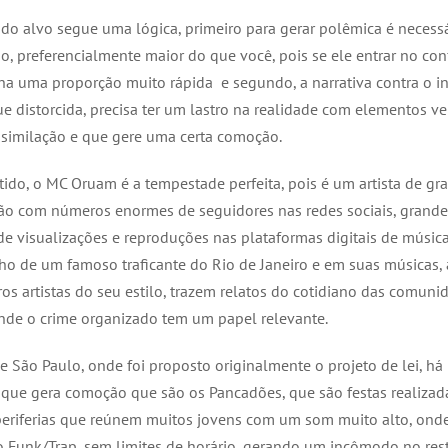
 do alvo segue uma lógica, primeiro para gerar polêmica é necessá
o, preferencialmente maior do que você, pois se ele entrar no conf
ha uma proporção muito rápida e segundo, a narrativa contra o i
 distorcida, precisa ter um lastro na realidade com elementos ve
assimilação e que gere uma certa comoção.
tido, o MC Oruam é a tempestade perfeita, pois é um artista de gr
ão com números enormes de seguidores nas redes sociais, grande
e visualizações e reproduções nas plataformas digitais de músic
ilho de um famoso traficante do Rio de Janeiro e em suas músicas,
os artistas do seu estilo, trazem relatos do cotidiano das comuni
onde o crime organizado tem um papel relevante.
e São Paulo, onde foi proposto originalmente o projeto de lei, há
que gera comoção que são os Pancadões, que são festas realizad
periferias que reúnem muitos jovens com um som muito alto, onde 
o Funk/Trap, sem limites de horário, gerando um incômodo no res