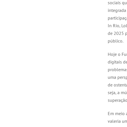
sociais q
integrada 
participa
In Rio, L
de 2025 p
público.
Hoje o Fu
digitais d
problemas
uma persp
de ostent
seja, a m
superação
Em meio a
valeria u