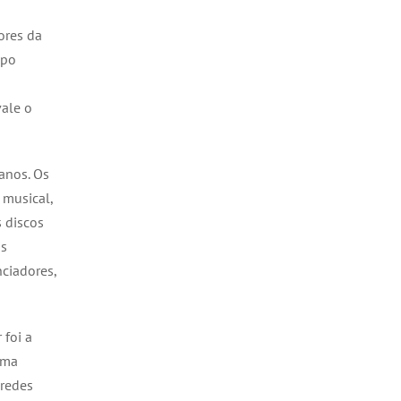
ores da
mpo
vale o
anos. Os
 musical,
 discos
is
nciadores,
 foi a
uma
 redes