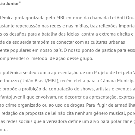
cio Junior*
lêmica protagonizada pelo MBL entorno da chamada Lei Anti Oru
stante repercussão nas redes e nas mídias, traz reflexões importa
 os desafios para a batalha das ideias contra a extrema direita e
de da esquerda também se conectar com as culturas urbanas
nte populares em nosso país. O nosso ponto de partida para ess
compreender o método de ação desse grupo.
da polêmica se deu com a apresentação de um Projeto de Lei pela 
ttorazzo (União Brasil/MBL),
recém eleita para a Câmara Municip
e propõe a proibição da contratação de shows, artistas e eventos 
nfantojuvenil que envolvam, no decorrer da apresentação, expres
ao crime organizado ou ao uso de drogas. Para fugir de armadilh
 a redação da proposta de lei não cita nenhum gênero musical, por
nas redes sociais que a vereadora define um alvo para polarizar e 
nto.