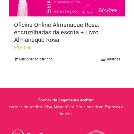
Oficina Online Almanaque Rosa:
encruzilhadas da escrita + Livro
Almanaque Rosa
R$
60,00
Adicionar ao carrinho
Detalhes
Formas de pagamento aceitas:
cartões de crédito (Visa, MasterCard, Elo e American Express) e
boleto.