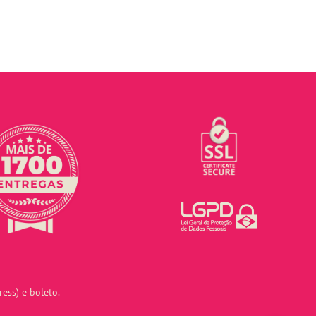
ess) e boleto.