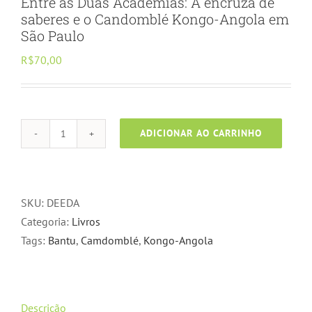
Entre as Duas Academias: A encruza de
saberes e o Candomblé Kongo-Angola em
São Paulo
R$
70,00
ADICIONAR AO CARRINHO
Entre
as
Duas
Academias:
SKU:
DEEDA
A
Categoria:
Livros
encruza
Tags:
Bantu
,
Camdomblé
,
Kongo-Angola
de
saberes
e
Descrição
o