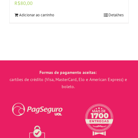
R$
80,00
Adicionar ao carrinho
Detalhes
Formas de pagamento aceitas:
cartões de crédito (Visa, MasterCard, Elo e American Express) e
boleto.