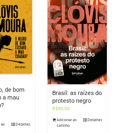
o, de bom
Brasil: as raízes do
o a mau
protesto negro
o?
R$
80,00
Adicionar ao
Detalhes
 ao
Detalhes
carrinho