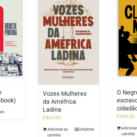
e
O Negr
Vozes Mulheres
E-book)
escrav
da Améfrica
cidadã
Ladina
hes
R$
90,00
R$
65,00
Adicionar
Adicionar ao
Detalhes
carrinho
carrinho