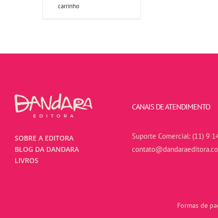
carrinho
CANAIS DE ATENDIMENTO
Suporte Comercial:
(11) 9 1
SOBRE A EDITORA
contato@dandaraeditora.c
BLOG DA DANDARA
LIVROS
Formas de pag