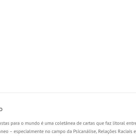
mundo
quantidade
o
ostas para o mundo é uma coletânea de cartas que faz litoral entr
eo – especialmente no campo da Psicanálise, Relações Raciais e 