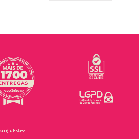
ess) e boleto.