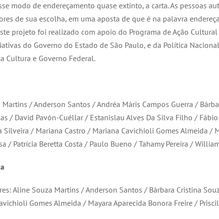
sse modo de endereçamento quase extinto, a carta. As pessoas aut
tores de sua escolha, em uma aposta de que é na palavra endereç
Este projeto foi realizado com apoio do Programa de Ação Cultural
riativas do Governo do Estado de São Paulo, e da Política Naciona
da Cultura e Governo Federal.
 Martins / Anderson Santos / Andréa Máris Campos Guerra / Bárbar
cas / David Pavón-Cuéllar / Estanislau Alves Da Silva Filho / Fáb
a Silveira / Mariana Castro / Mariana Cavichioli Gomes Almeida / 
a / Patrícia Beretta Costa / Paulo Bueno / Tahamy Pereira / Willia
ca
es: Aline Souza Martins / Anderson Santos / Bárbara Cristina Souz
avichioli Gomes Almeida / Mayara Aparecida Bonora Freire / Prisc