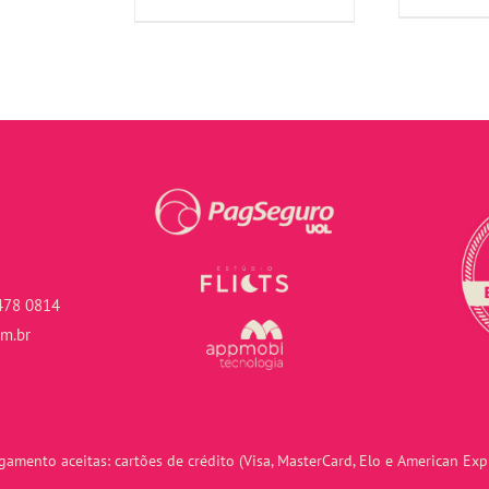
478 0814
om.br
amento aceitas: cartões de crédito (Visa, MasterCard, Elo e American Expr