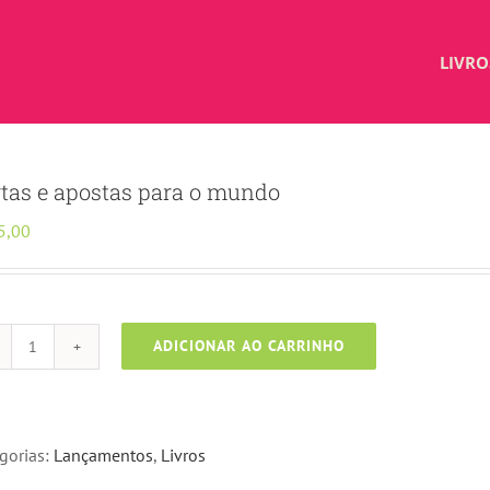
LIVRO
tas e apostas para o mundo
5,00
ADICIONAR AO CARRINHO
Cartas
e
apostas
para
gorias:
Lançamentos
,
Livros
o