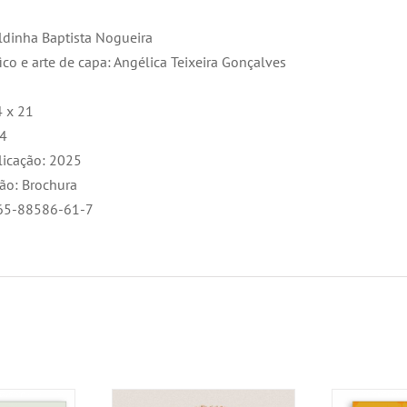
sildinha Baptista Nogueira
fico e arte de capa: Angélica Teixeira Gonçalves
4 x 21
04
licação: 2025
ão: Brochura
65-88586-61-7