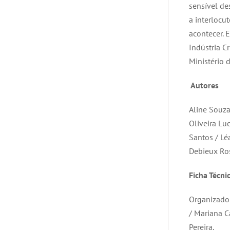
sensível de
a interlocu
acontecer. 
Indústria C
Ministério 
Autores
Aline Souza
Oliveira Lu
Santos / Lé
Debieux Ros
Ficha Técni
Organizador
/ Mariana C
Pereira.