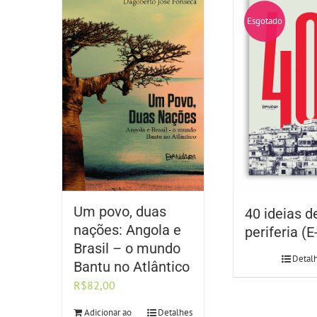
Esgotado
Um povo, duas
40 ideias d
nações: Angola e
periferia (
Brasil – o mundo
Detal
Bantu no Atlântico
R$
82,00
Adicionar ao
Detalhes