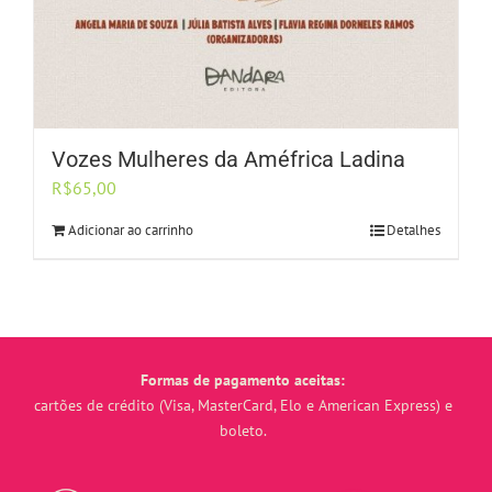
Vozes Mulheres da Améfrica Ladina
R$
65,00
Adicionar ao carrinho
Detalhes
Formas de pagamento aceitas:
cartões de crédito (Visa, MasterCard, Elo e American Express) e
boleto.