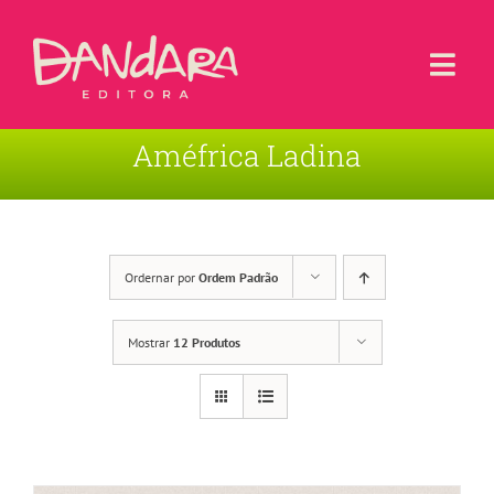
Ir
para
o
Togg
conteúdo
Navi
Améfrica Ladina
Livros
Blog
Contato
Ordernar por
Ordem Padrão
Sobre a Editora
Mostrar
12 Produtos
Área de Usuário
Carrinho