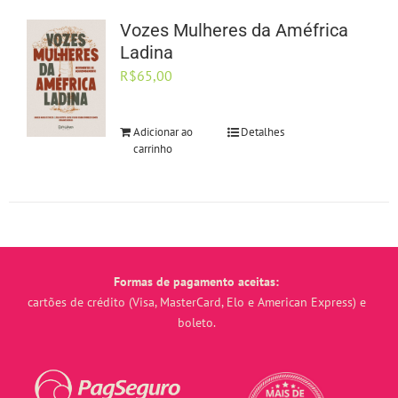
Vozes Mulheres da Améfrica
Ladina
R$
65,00
Adicionar ao
Detalhes
carrinho
Formas de pagamento aceitas:
cartões de crédito (Visa, MasterCard, Elo e American Express) e
boleto.