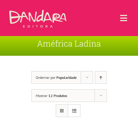
Ir
para
o
Togg
conteúdo
Navi
Améfrica Ladina
Livros
Blog
Contato
Ordernar por
Popularidade
Sobre a Editora
Mostrar
12 Produtos
Área de Usuário
Carrinho