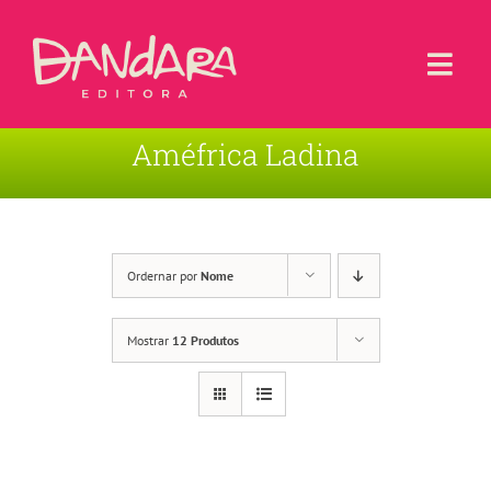
Ir
para
o
Togg
conteúdo
Navi
Améfrica Ladina
Livros
Blog
Contato
Ordernar por
Nome
Sobre a Editora
Mostrar
12 Produtos
Área de Usuário
Carrinho