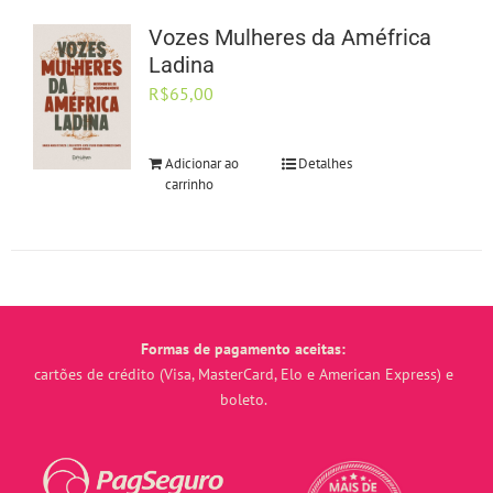
Vozes Mulheres da Améfrica
Ladina
R$
65,00
Adicionar ao
Detalhes
carrinho
Formas de pagamento aceitas:
cartões de crédito (Visa, MasterCard, Elo e American Express) e
boleto.