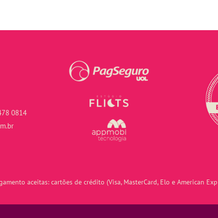
478 0814
om.br
amento aceitas: cartões de crédito (Visa, MasterCard, Elo e American Expr