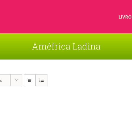
LIVRO
Améfrica Ladina
os