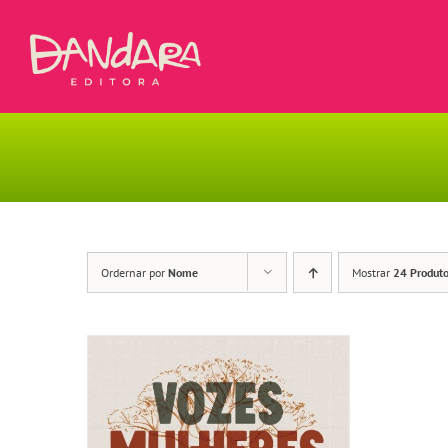
Ir
para
o
conteúdo
Ordernar por
Nome
Mostrar
24 Produt