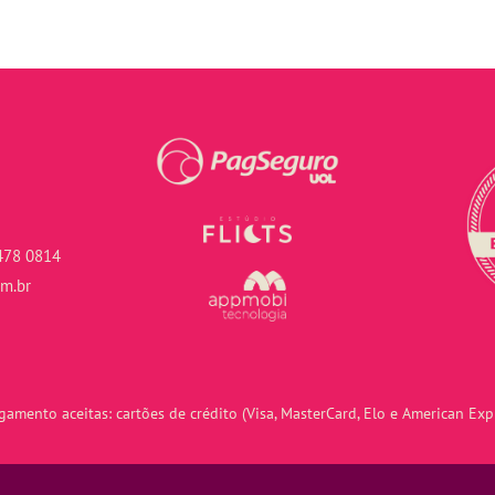
478 0814
om.br
amento aceitas: cartões de crédito (Visa, MasterCard, Elo e American Expr