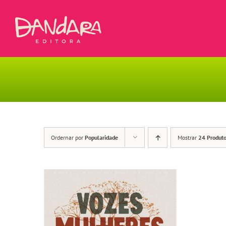
Ir
para
o
conteúdo
Ordernar por
Popularidade
Mostrar
24 Produt