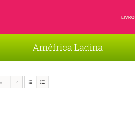
LIVRO
Améfrica Ladina
os