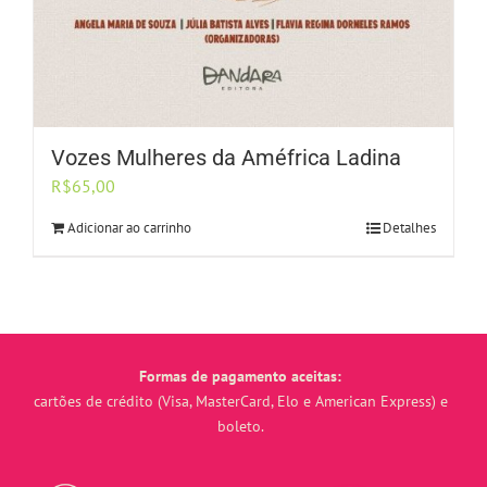
Vozes Mulheres da Améfrica Ladina
R$
65,00
Adicionar ao carrinho
Detalhes
Formas de pagamento aceitas:
cartões de crédito (Visa, MasterCard, Elo e American Express) e
boleto.