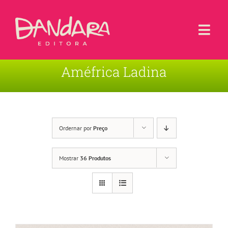
Ir
para
o
Togg
conteúdo
Navi
Améfrica Ladina
Livros
Blog
Contato
Ordernar por
Preço
Sobre a Editora
Mostrar
36 Produtos
Área de Usuário
Carrinho