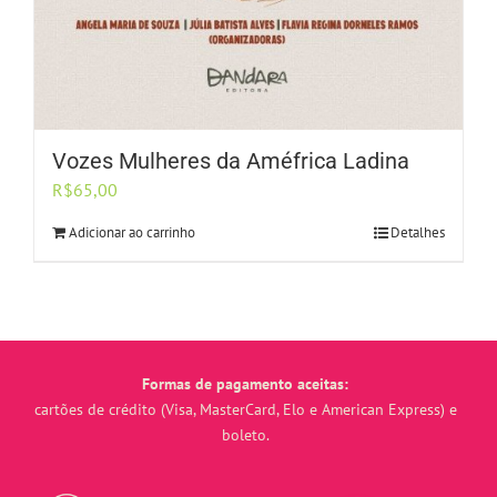
Vozes Mulheres da Améfrica Ladina
R$
65,00
Adicionar ao carrinho
Detalhes
Formas de pagamento aceitas:
cartões de crédito (Visa, MasterCard, Elo e American Express) e
boleto.