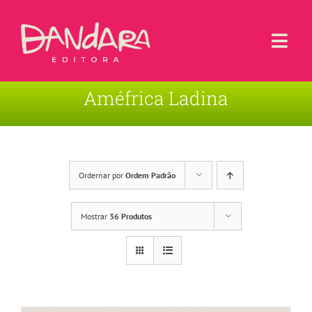
Ir
para
o
Togg
conteúdo
Navi
Améfrica Ladina
Livros
Blog
Contato
Ordernar por
Ordem Padrão
Sobre a Editora
Mostrar
36 Produtos
Área de Usuário
Carrinho