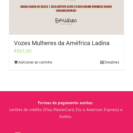
Vozes Mulheres da Améfrica Ladina
R$
65,00
Adicionar ao carrinho
Detalhes
Formas de pagamento aceitas:
cartões de crédito (Visa, MasterCard, Elo e American Express) e
boleto.