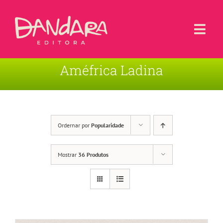
Ir
para
o
Togg
conteúdo
Navi
Améfrica Ladina
Livros
Blog
Contato
Ordernar por
Popularidade
Sobre a Editora
Mostrar
36 Produtos
Área de Usuário
Carrinho