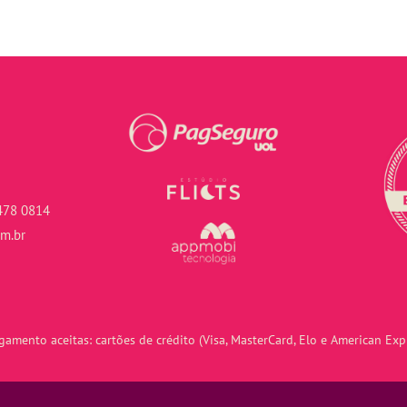
478 0814
om.br
amento aceitas: cartões de crédito (Visa, MasterCard, Elo e American Expr