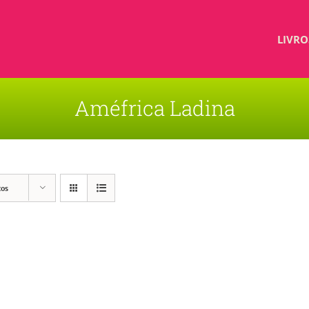
LIVRO
Améfrica Ladina
tos