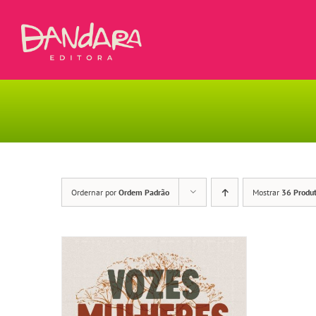
Ir
para
o
conteúdo
Ordernar por
Ordem Padrão
Mostrar
36 Produ