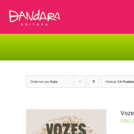
Ir
para
o
conteúdo
Ordernar por
Data
Mostrar
24 Produt
Voze
R$
65,