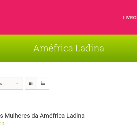
LIVRO
Améfrica Ladina
os
s Mulheres da Améfrica Ladina
00