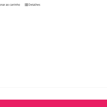
onar ao carrinho
Detalhes