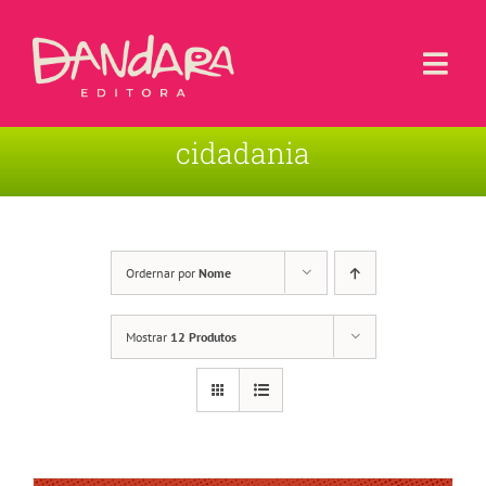
Ir
para
o
Togg
conteúdo
Navi
cidadania
Livros
Blog
Contato
Ordernar por
Nome
Sobre a Editora
Mostrar
12 Produtos
Área de Usuário
Carrinho