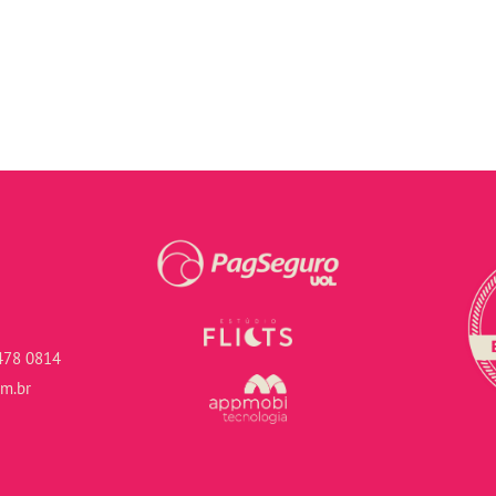
478 0814
om.br