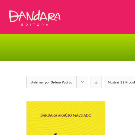
Ir
para
o
conteúdo
Ordernar por
Ordem Padrão
Mostrar
12 Produ