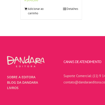
Adicionar ao
Detalhes
carrinho
CANAIS DE ATENDIMENTO
Suporte Comercial:
(11) 9 1
SOBRE A EDITORA
contato@dandaraeditora.c
BLOG DA DANDARA
LIVROS