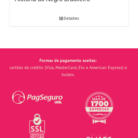
Detalhes
Formas de pagamento aceitas:
cartões de crédito (Visa, MasterCard, Elo e American Express) e
boleto.