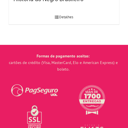
Detalhes
Formas de pagamento aceitas:
cartões de crédito (Visa, MasterCard, Elo e American Express) e
boleto.