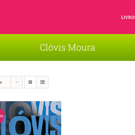
LIVRO
Clóvis Moura
os
do