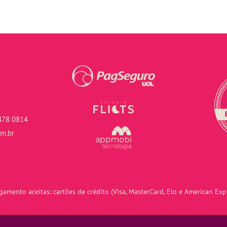
478 0814
om.br
amento aceitas: cartões de crédito (Visa, MasterCard, Elo e American Expr