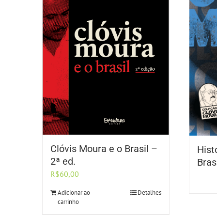
Clóvis Moura e o Brasil –
Hist
2ª ed.
Bras
R$
60,00
Adicionar ao
Detalhes
carrinho