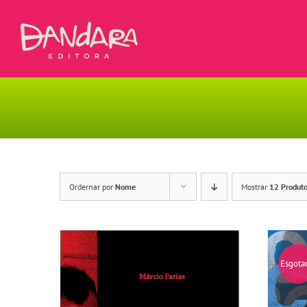
Ir
para
o
conteúdo
Ordernar por
Nome
Mostrar
12 Produt
Esgota