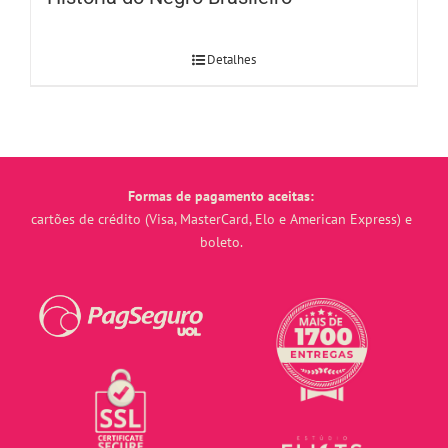
Detalhes
Formas de pagamento aceitas:
cartões de crédito (Visa, MasterCard, Elo e American Express) e
boleto.